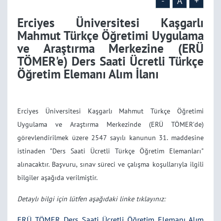
TÖMER'e) Ders Saati
-
A
+
Erciyes Üniversitesi Kaşgarlı
Ücretli Türkçe Öğretim
Mahmut Türkçe Öğretimi Uygulama
ve Araştırma Merkezine (ERÜ
Elemanı Alım İlanı
TÖMER'e) Ders Saati Ücretli Türkçe
Öğretim Elemanı Alım İlanı
Erciyes Üniversitesi Kaşgarlı Mahmut Türkçe Öğretimi
Uygulama ve Araştırma Merkezinde (ERÜ TÖMER'de)
görevlendirilmek üzere 2547 sayılı kanunun 31. maddesine
istinaden "Ders Saati Ücretli Türkçe Öğretim Elemanları"
alınacaktır. Başvuru, sınav süreci ve çalışma koşullarıyla ilgili
bilgiler aşağıda verilmiştir.
Detaylı bilgi için lütfen aşağıdaki linke tıklayınız:
ERÜ TÖMER Ders Saati Ücretli Öğretim Elemanı Alım