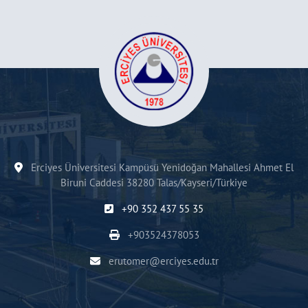
Erciyes Üniversitesi Kampüsü Yenidoğan Mahallesi Ahmet El
Biruni Caddesi 38280 Talas/Kayseri/Türkiye
+90 352 437 55 35
+903524378053
erutomer@erciyes.edu.tr